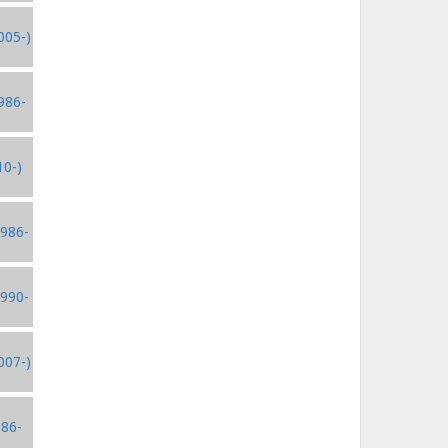
005-)
986-
10-)
1986-
1990-
007-)
986-