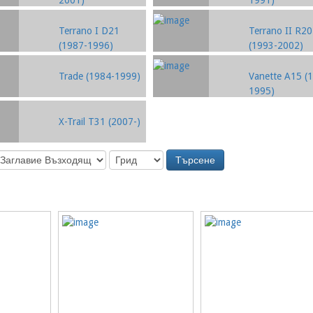
Terrano I D21
Terrano II R20
(1987-1996)
(1993-2002)
Trade (1984-1999)
Vanette A15 (
1995)
X-Trail T31 (2007-)
Търсене