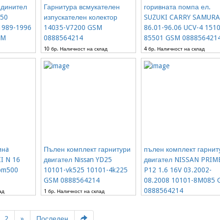
единител
Гарнитура всмукателен
горивната помпа ел.
G50
изпускателен колектор
SUZUKI CARRY SAMURAI
989-1996
14035-V7200 GSM
86.01-96.06 UCV-4 1510
SM
0888564214
85501 GSM 088856421
10 бр. Наличност на склад
4 бр. Наличност на склад
7.67€
33.23€
ад
инa
Пълен комплект гарнитури
пълен комплект гарнит
I N 16
двигател Nissan YD25
двигател NISSAN PRIM
-bm500
10101-vk525 10101-4k225
P12 1.6 16V 03.2002-
GSM 0888564214
08.2008 10101-8M085
0888564214
ад
1 бр. Наличност на склад
25% от
120.15€
1 бр. Наличност на склад
92.03€
18%
102.26€
2
»
Последен