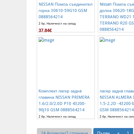
NISSAN Помпа съединител
Nissan Помпа съ
горна 30610-59G10 GSM
долна 30620-18
0888564214
TERRANO WD21 1
TERRANO R20 G
2 бр. Наличност на склад
0888564214
37.84€
3 бр. Наличност на скл
28.12€
Комплект лагер заднa
лагер заднa глав
главина NISSAN PRIMERA
NISSAN ALMERA I
1.6/2.0/2.0D P10 43200-
1.5-2.2D -43200
90j10 GSM 0888564214
GSM 0888564214
2 бр. Наличност на склад
2 бр. Наличност на скл
46.02€
76.69€
24 Артикули/2 страници
Първи
«
1