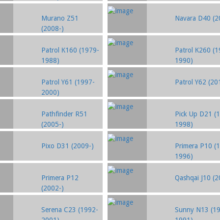
Murano Z51
Navara D40 (2
(2008-)
Patrol К160 (1979-
Patrol К260 (1
1988)
1990)
Patrol Y61 (1997-
Patrol Y62 (20
2000)
Pathfinder R51
Pick Up D21 (
(2005-)
1998)
Pixo D31 (2009-)
Primera P10 (
1996)
Primera P12
Qashqai J10 (2
(2002-)
Serena C23 (1992-
Sunny N13 (1
2001)
1991)