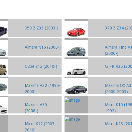
350 Z Z33 (2003-)
370 Z Z34 (20
Almera N16 (2000-)
Almera Tino V
(2000-)
Cube Z12 (2010-)
GT-R R35 (200
Maxima A32 (1995-
Maxima QX A3
2000)
(2000-2003)
Maxima A35
Micra К10 (19
(2008-)
1992)
Micra К12 (2003-
Micra K13 (20
2010)