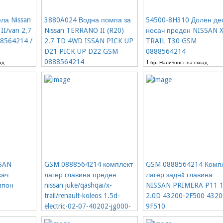
ла Nissan
3880A024 Водна помпа за
54500-8H310 Долен де
 II/van 2,7
Nissan TERRANO II (R20)
носач преден NISSAN X
8564214 /
2.7 TD 4WD ISSAN PICK UP
TRAIL T30 GSM
D21 PICK UP D22 GSM
0888564214
0888564214
ад
1 бр. Наличност на склад
143.16€
12%
1 бр. Наличност на склад
84.36€
163
SAN
GSM 0888564214 комплект
GSM 0888564214 Комп
сач
лагер главина преден
лагер заднa главина
мпон
nissan juke/qashqai/x-
NISSAN PRIMERA P11 1
trail/renault-koleos 1.5d-
2.0D 43200-2F500 4320
electric-02-07-40202-jg000-
9F510
200 / 0898767733
ад
2 бр. Наличност на склад