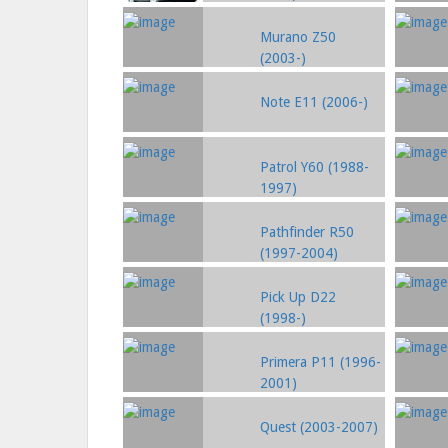
Murano Z50
(2003-)
Note E11 (2006-)
Patrol Y60 (1988-
1997)
Pathfinder R50
(1997-2004)
Pick Up D22
(1998-)
Primera P11 (1996-
2001)
Quest (2003-2007)