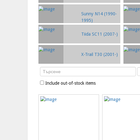
Sunny N14 (1990-
1995)
Tiida SC11 (2007-)
X-Trail T30 (2001-)
Include out-of-stock items