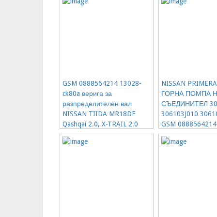
38.35€
163.61€
GSM 0888564214 13028-
NISSAN PRIMERA
ck80a верига за
ГОРНА ПОМПА 
разпределителен вал
СЪЕДИНИТЕЛ 30
NISSAN TIIDA MR18DE
306103J010 3061
Qashqai 2.0, X-TRAIL 2.0
GSM 0888564214
2007 г. -MR20DE
1 бр. Наличност на скл
81.81€
1 бр. Наличност на склад
163.61€
20% от
204.52€