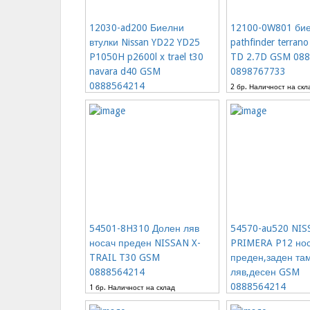
12030-ad200 Биелни
12100-0W801 бие
втулки Nissan YD22 YD25
pathfinder terrano
P1050H p2600l x trael t30
TD 2.7D GSM 088
navara d40 GSM
0898767733
0888564214
2 бр. Наличност на скл
71.58€
2 бр. Наличност на склад
23.01€
23.01€
54501-8H310 Долен ляв
54570-au520 NIS
носач преден NISSAN X-
PRIMERA P12 но
TRAIL T30 GSM
преден,заден та
0888564214
ляв,десен GSM
0888564214
1 бр. Наличност на склад
143.16€
12% от
2 бр. Наличност на скл