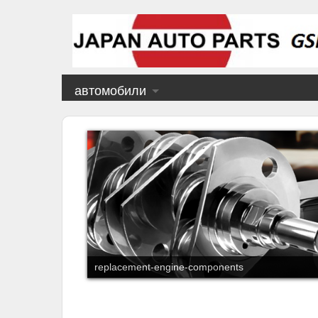
автомобили
replacement-engine-components