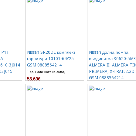
66.47€
2 бр. Наличност на склад
97.15€
21% от
122.71€
 P11
Nissan SR20DE комплект
Nissan долна помпа
НА
гарнитури 10101-64Y25
съединител 30620-5M
610-3J014
GSM 0888564214
ALMERA II, ALMERA TI
03J015
PRIMERA, X-TRAIL2.2D
1 бр. Наличност на склад
GSM 0888564214
53.69€
ад
1 бр. Наличност на склад
51.13€
23%
66