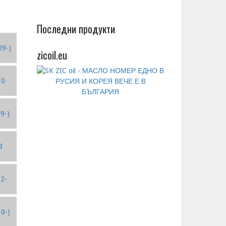
Последни продукти
09-)
zicoil.eu
10
9-)
3
82-
10-)